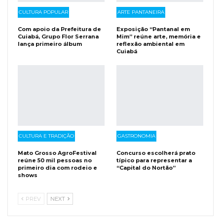
CULTURA POPULAR
ARTE PANTANEIRA
Com apoio da Prefeitura de
Exposição “Pantanal em
Cuiabá, Grupo Flor Serrana
Mim” reúne arte, memória e
lança primeiro álbum
reflexão ambiental em
Cuiabá
CULTURA E TRADIÇÃO
GASTRONOMIA
Mato Grosso AgroFestival
Concurso escolherá prato
reúne 50 mil pessoas no
típico para representar a
primeiro dia com rodeio e
“Capital do Nortão”
shows
PREV
NEXT