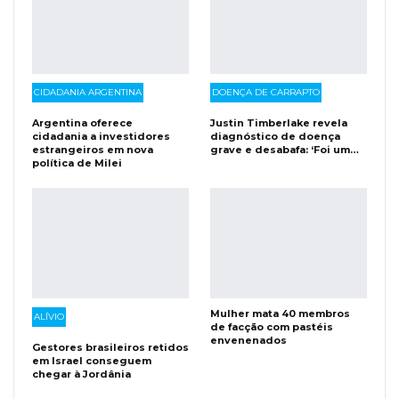
CIDADANIA ARGENTINA
DOENÇA DE CARRAPTO
Argentina oferece
Justin Timberlake revela
cidadania a investidores
diagnóstico de doença
estrangeiros em nova
grave e desabafa: ‘Foi um…
política de Milei
Mulher mata 40 membros
ALÍVIO
de facção com pastéis
envenenados
Gestores brasileiros retidos
em Israel conseguem
chegar à Jordânia