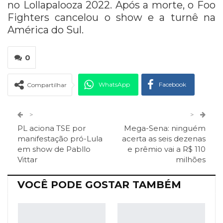
no Lollapalooza 2022. Após a morte, o Foo
Fighters cancelou o show e a turnê na
América do Sul.
0
WhatsApp
Facebook
Compartilhar
Twitter
Google+
>
>
PL aciona TSE por
Mega-Sena: ninguém
ReddIt
Pinterest
Telegram
manifestação pró-Lula
acerta as seis dezenas
em show de Pabllo
e prêmio vai a R$ 110
Vittar
milhões
Facebook Messenger
Viber
O email
VOCÊ PODE GOSTAR TAMBÉM