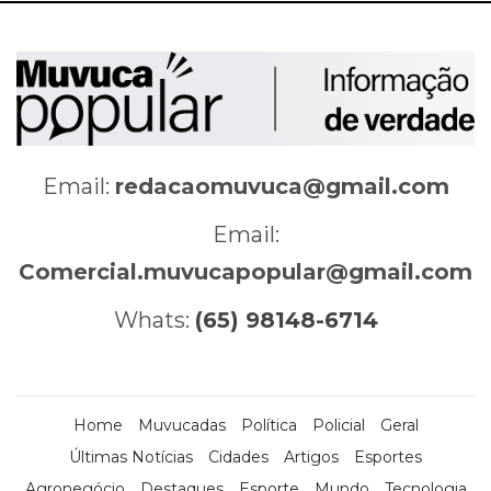
Email:
redacaomuvuca@gmail.com
Email:
Comercial.muvucapopular@gmail.com
Whats:
(65) 98148-6714
Home
Muvucadas
Política
Policial
Geral
Últimas Notícias
Cidades
Artigos
Esportes
Agronegócio
Destaques
Esporte
Mundo
Tecnologia