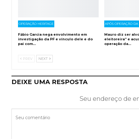
OPERAÇÃO HERITAGE
APÓS OPERAÇÃO DA 
Fábio Garcia nega envolvimento em
Mauro diz ser alv
investigação da PF e vínculo dele e do
eleitoreira” e acu
pai com…
operação da…
PREV
NEXT
DEIXE UMA RESPOSTA
Seu endereço de em