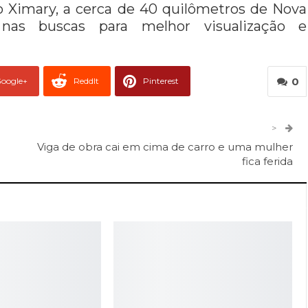
o Ximary, a cerca de 40 quilômetros de Nova
nas buscas para melhor visualização e
0
oogle+
ReddIt
Pinterest
er
O email
>
Viga de obra cai em cima de carro e uma mulher
fica ferida