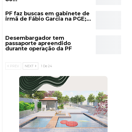
PF faz buscas em gabinete de
irmã de Fábio Garcia na PGE;…
Desembargador tem
passaporte apreendido
durante operação da PF
PREV
NEXT
1 De 24