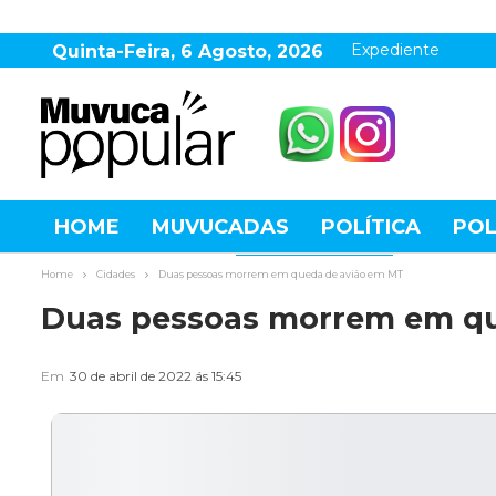
Expediente
Quinta-Feira, 6 Agosto, 2026
HOME
MUVUCADAS
POLÍTICA
POL
AGRONEGÓCIO
DESTAQUES
ESPOR
Home
Cidades
Duas pessoas morrem em queda de avião em MT
Duas pessoas morrem em qu
Em
30 de abril de 2022 ás 15:45