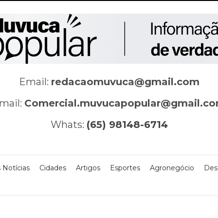
Email:
redacaomuvuca@gmail.com
mail:
Comercial.muvucapopular@gmail.c
Whats:
(65) 98148-6714
 Notícias
Cidades
Artigos
Esportes
Agronegócio
Des