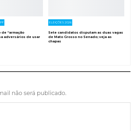
PF
ELEIÇÕES 2026
o de “armação
Sete candidatos disputam as duas vagas
sa adversários de usar
de Mato Grosso no Senado; veja as
chapas
ail não será publicado.