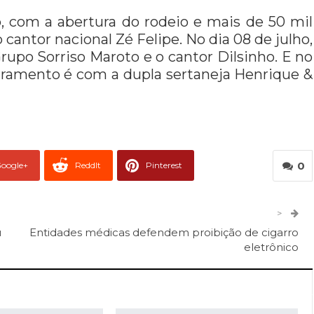
, com a abertura do rodeio e mais de 50 mil
antor nacional Zé Felipe. No dia 08 de julho,
rupo Sorriso Maroto e o cantor Dilsinho. E no
erramento é com a dupla sertaneja Henrique &
0
oogle+
ReddIt
Pinterest
er
O email
>
u
Entidades médicas defendem proibição de cigarro
eletrônico