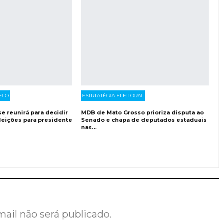
ELO
ESTRTATÉGIA ELEITORAL
se reunirá para decidir
MDB de Mato Grosso prioriza disputa ao
leições para presidente
Senado e chapa de deputados estaduais
nas…
ail não será publicado.