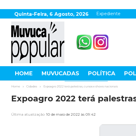
Expediente
Quinta-Feira, 6 Agosto, 2026
HOME
MUVUCADAS
POLÍTICA
POL
AGRONEGÓCIO
DESTAQUES
ESPOR
Home
Cidades
Expoagro 2022 terá palestras, cursos e shows nacionais
Expoagro 2022 terá palestra
Última atualização
10 de maio de 2022 às 09:42