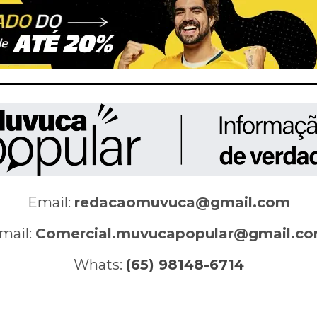
Email:
redacaomuvuca@gmail.com
mail:
Comercial.muvucapopular@gmail.c
Whats:
(65) 98148-6714