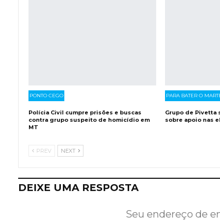
PONTO CEGO
PARA BATER O MART
Polícia Civil cumpre prisões e buscas
Grupo de Pivetta 
contra grupo suspeito de homicídio em
sobre apoio nas e
MT
PREV
NEXT
DEIXE UMA RESPOSTA
Seu endereço de em