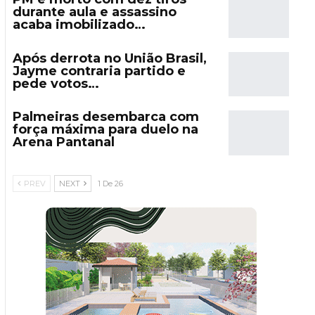
durante aula e assassino
acaba imobilizado…
Após derrota no União Brasil,
Jayme contraria partido e
pede votos…
Palmeiras desembarca com
força máxima para duelo na
Arena Pantanal
PREV
NEXT
1 De 26