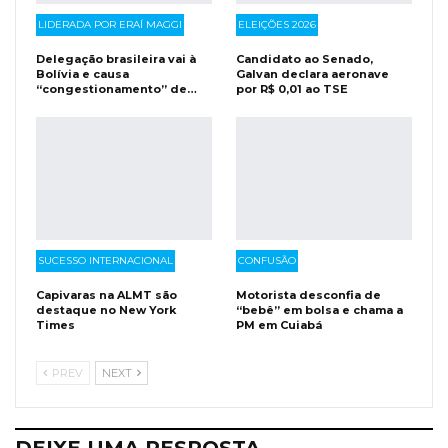
LIDERADA POR ERAÍ MAGGI
ELEIÇÕES 2026
Delegação brasileira vai à
Candidato ao Senado,
Bolívia e causa
Galvan declara aeronave
“congestionamento” de…
por R$ 0,01 ao TSE
SUCESSO INTERNACIONAL
CONFUSÃO
Capivaras na ALMT são
Motorista desconfia de
destaque no New York
“bebê” em bolsa e chama a
Times
PM em Cuiabá
PREV
NEXT