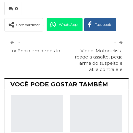
0
WhatsApp
Facebook
Compartilhar
Twitter
Google+
>
>
Incêndio em depósito
Vídeo: Motociclista
ReddIt
Pinterest
Telegram
reage a assalto, pega
arma do suspeito e
atira contra ele
Facebook Messenger
Viber
O email
VOCÊ PODE GOSTAR TAMBÉM