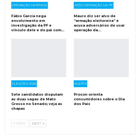
OPERAÇÃO HERITAGE
APÓS OPERAÇÃO DA PF
Fábio Garcia nega
Mauro diz ser alvo de
envolvimento em
“armação eleitoreira” e
investigação da PF e
acusa adversários de usar
vínculo dele e do pai com…
operação da…
ELEIÇÕES 2026
ALERTA
Sete candidatos disputam
Procon orienta
as duas vagas de Mato
consumidores sobre o Dia
Grosso no Senado; veja as
dos Pais
chapas
PREV
NEXT