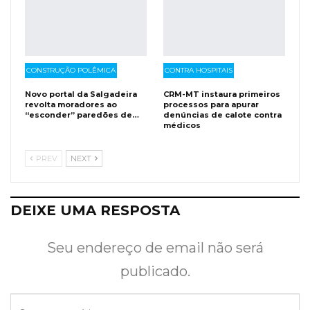
CONSTRUÇÃO POLÊMICA
CONTRA HOSPITAIS
Novo portal da Salgadeira
CRM-MT instaura primeiros
revolta moradores ao
processos para apurar
“esconder” paredões de…
denúncias de calote contra
médicos
PREV
NEXT
DEIXE UMA RESPOSTA
Seu endereço de email não será
publicado.