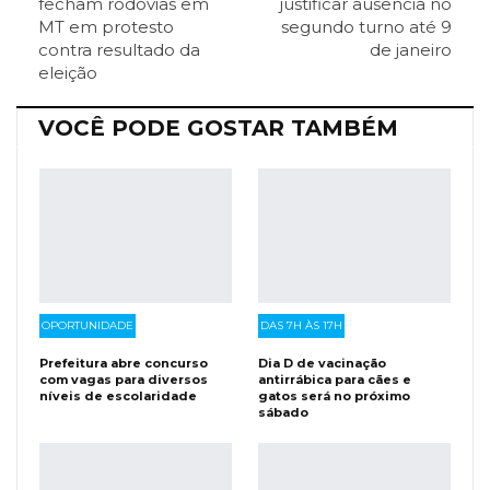
fecham rodovias em
justificar ausência no
MT em protesto
segundo turno até 9
contra resultado da
de janeiro
Facebook Messenger
Viber
O email
eleição
VOCÊ PODE GOSTAR TAMBÉM
OPORTUNIDADE
DAS 7H ÀS 17H
Prefeitura abre concurso
Dia D de vacinação
com vagas para diversos
antirrábica para cães e
níveis de escolaridade
gatos será no próximo
sábado