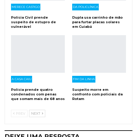
MERECE CASTIGO
DA POLICLÍNICA
Polícia Civil prende
Dupla usa carrinho de mão
suspeito de estupro de
para furtar placas solares
vulnerável
em Cuiabá
A CASA CAIU
FIM DA LINHA
Polícia prende quatro
Suspeito morre em
condenados com penas
confronto com policiais da
que somam mais de 68 anos
Rotam
PREV
NEXT
DEIXE UMA RESPOSTA