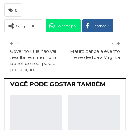
0
WhatsApp
Facebook
Compartilhar
Twitter
Google+
>
>
Governo Lula não vai
Mauro cancela evento
ReddIt
Pinterest
Telegram
resultar em nenhum
e se dedica a Virgínia
benefício real para a
população
Facebook Messenger
Viber
O email
VOCÊ PODE GOSTAR TAMBÉM