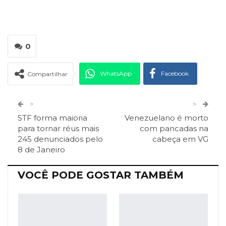
0
WhatsApp
Facebook
Compartilhar
Twitter
Google+
>
>
STF forma maioria
Venezuelano é morto
ReddIt
Pinterest
Telegram
para tornar réus mais
com pancadas na
245 denunciados pelo
cabeça em VG
8 de Janeiro
Facebook Messenger
Viber
O email
VOCÊ PODE GOSTAR TAMBÉM