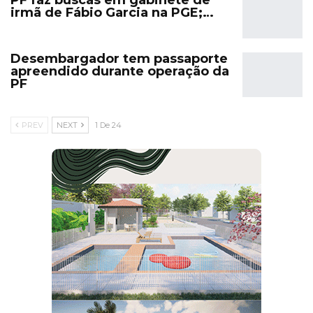
PF faz buscas em gabinete de
irmã de Fábio Garcia na PGE;…
Desembargador tem passaporte
apreendido durante operação da
PF
PREV
NEXT
1 De 24