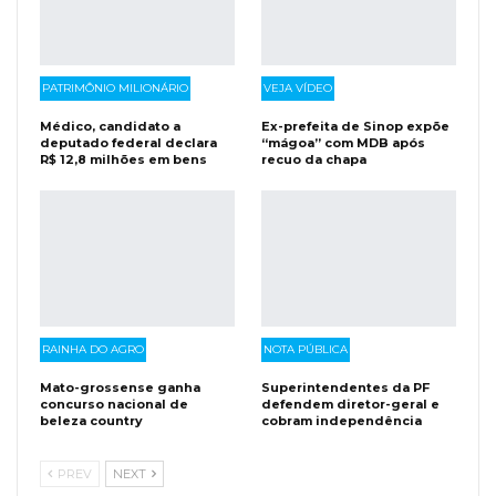
PATRIMÔNIO MILIONÁRIO
VEJA VÍDEO
Médico, candidato a
Ex-prefeita de Sinop expõe
deputado federal declara
“mágoa” com MDB após
R$ 12,8 milhões em bens
recuo da chapa
RAINHA DO AGRO
NOTA PÚBLICA
Mato-grossense ganha
Superintendentes da PF
concurso nacional de
defendem diretor-geral e
beleza country
cobram independência
PREV
NEXT