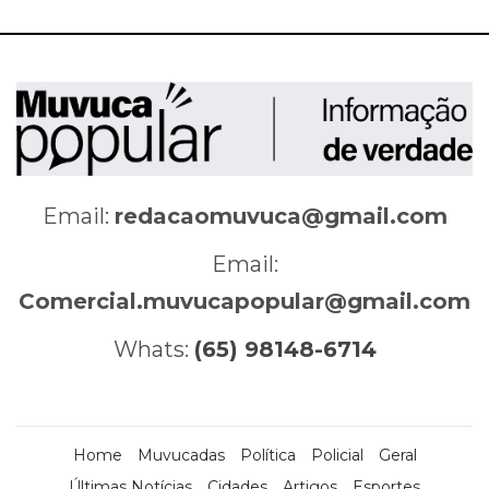
Email:
redacaomuvuca@gmail.com
Email:
Comercial.muvucapopular@gmail.com
Whats:
(65) 98148-6714
Home
Muvucadas
Política
Policial
Geral
Últimas Notícias
Cidades
Artigos
Esportes