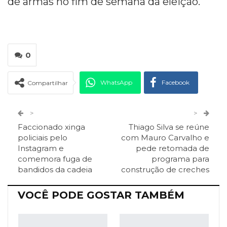
de armas no fim de semana da eleição.
0
WhatsApp
Facebook
Compartilhar
Twitter
Google+
>
>
Faccionado xinga
Thiago Silva se reúne
ReddIt
Pinterest
Telegram
policiais pelo
com Mauro Carvalho e
Instagram e
pede retomada de
comemora fuga de
programa para
Facebook Messenger
Viber
O email
bandidos da cadeia
construção de creches
VOCÊ PODE GOSTAR TAMBÉM