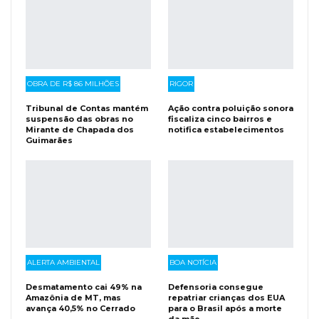
OBRA DE R$ 86 MILHÕES
RIGOR
Tribunal de Contas mantém
Ação contra poluição sonora
suspensão das obras no
fiscaliza cinco bairros e
Mirante de Chapada dos
notifica estabelecimentos
Guimarães
ALERTA AMBIENTAL
BOA NOTÍCIA
Desmatamento cai 49% na
Defensoria consegue
Amazônia de MT, mas
repatriar crianças dos EUA
avança 40,5% no Cerrado
para o Brasil após a morte