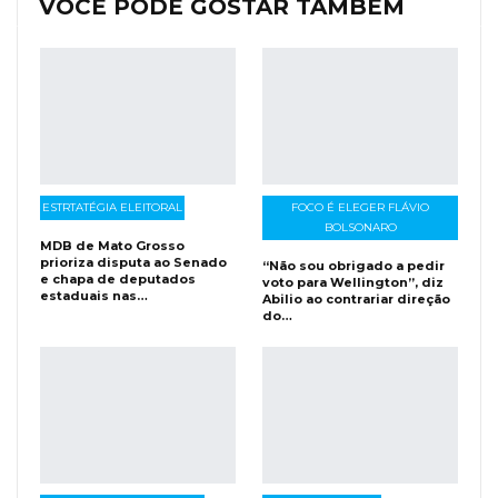
VOCÊ PODE GOSTAR TAMBÉM
ESTRTATÉGIA ELEITORAL
FOCO É ELEGER FLÁVIO
BOLSONARO
MDB de Mato Grosso
prioriza disputa ao Senado
“Não sou obrigado a pedir
e chapa de deputados
voto para Wellington”, diz
estaduais nas…
Abilio ao contrariar direção
do…