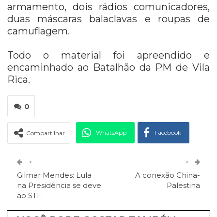
armamento, dois rádios comunicadores,
duas máscaras balaclavas e roupas de
camuflagem.
Todo o material foi apreendido e
encaminhado ao Batalhão da PM de Vila
Rica.
0
WhatsApp
Facebook
Compartilhar
Twitter
Google+
>
>
Gilmar Mendes: Lula
A conexão China-
ReddIt
Pinterest
Telegram
na Presidência se deve
Palestina
ao STF
Facebook Messenger
Viber
O email