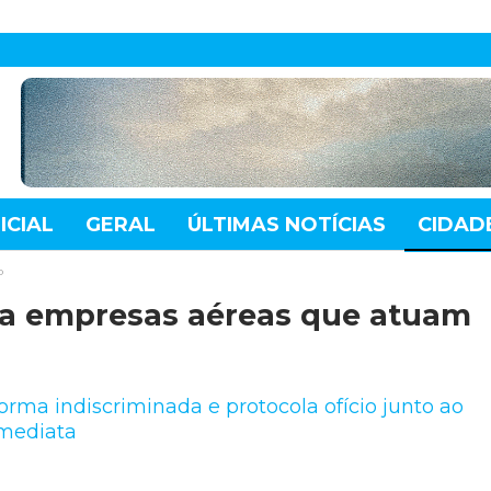
ICIAL
GERAL
ÚLTIMAS NOTÍCIAS
CIDAD
TE
MUNDO
TECNOLOGIA
VARIEDADES
p
ra empresas aéreas que atuam
rma indiscriminada e protocola ofício junto ao
mediata