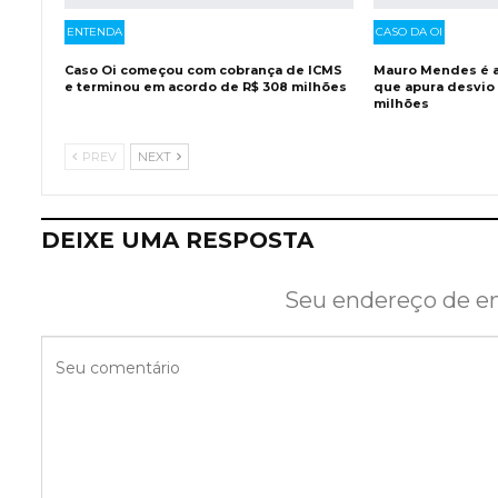
ENTENDA
CASO DA OI
Caso Oi começou com cobrança de ICMS
Mauro Mendes é a
e terminou em acordo de R$ 308 milhões
que apura desvio
milhões
PREV
NEXT
DEIXE UMA RESPOSTA
Seu endereço de em