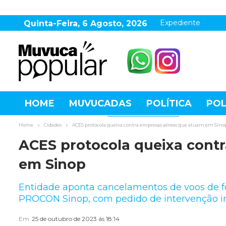
Expediente
Quinta-Feira, 6 Agosto, 2026
HOME
MUVUCADAS
POLÍTICA
POL
AGRONEGÓCIO
DESTAQUES
ESPOR
Home
Cidades
ACES protocola queixa contra empresas aéreas que atuam em Sino
ACES protocola queixa cont
em Sinop
Entidade aponta cancelamentos de voos de fo
PROCON Sinop, com pedido de intervenção i
Em
25 de outubro de 2023 ás 18:14