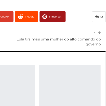
.
0
oogle+
ReddIt
Pinterest
er
O email
>
Lula tira mais uma mulher do alto comando do
governo