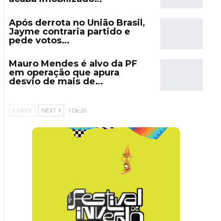
Após derrota no União Brasil,
Jayme contraria partido e
pede votos…
Mauro Mendes é alvo da PF
em operação que apura
desvio de mais de…
PREV
NEXT
1 De 26