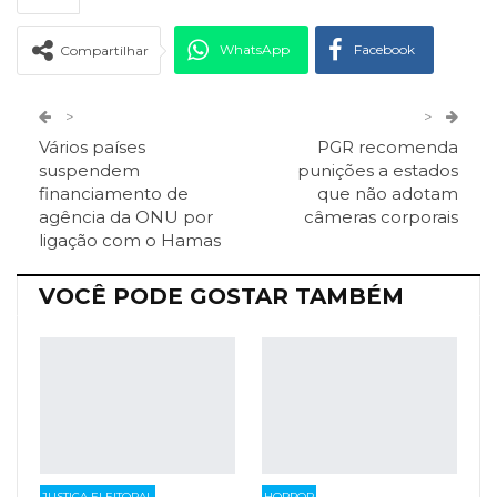
WhatsApp
Facebook
Compartilhar
Twitter
Google+
>
>
Vários países
PGR recomenda
ReddIt
Pinterest
Telegram
suspendem
punições a estados
financiamento de
que não adotam
agência da ONU por
câmeras corporais
Facebook Messenger
Viber
O email
ligação com o Hamas
VOCÊ PODE GOSTAR TAMBÉM
JUSTIÇA ELEITORAL
HORROR