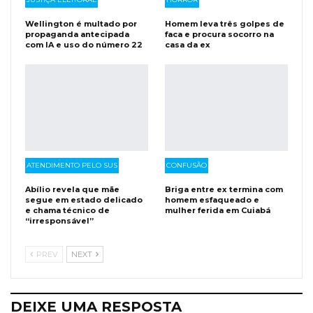
Wellington é multado por
Homem leva três golpes de
propaganda antecipada
faca e procura socorro na
com IA e uso do número 22
casa da ex
ATENDIMENTO PELO SUS
CONFUSÃO
Abílio revela que mãe
Briga entre ex termina com
segue em estado delicado
homem esfaqueado e
e chama técnico de
mulher ferida em Cuiabá
“irresponsável”
PREV
NEXT
DEIXE UMA RESPOSTA