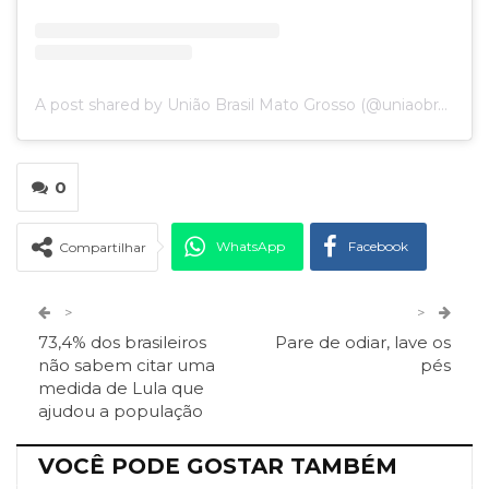
A post shared by União Brasil Mato Grosso (@uniaobrasilmt)
0
WhatsApp
Facebook
Compartilhar
Twitter
Google+
>
>
73,4% dos brasileiros
Pare de odiar, lave os
ReddIt
Pinterest
Telegram
não sabem citar uma
pés
medida de Lula que
ajudou a população
Facebook Messenger
Viber
O email
VOCÊ PODE GOSTAR TAMBÉM