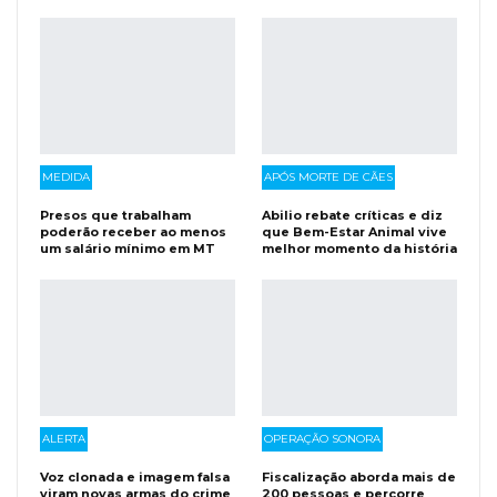
MEDIDA
APÓS MORTE DE CÃES
Presos que trabalham
Abilio rebate críticas e diz
poderão receber ao menos
que Bem-Estar Animal vive
um salário mínimo em MT
melhor momento da história
ALERTA
OPERAÇÃO SONORA
Voz clonada e imagem falsa
Fiscalização aborda mais de
viram novas armas do crime
200 pessoas e percorre