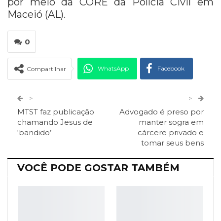
por meio da CORE da Polícia Civil em
Maceió (AL).
0
WhatsApp
Facebook
Compartilhar
Twitter
Google+
>
>
MTST faz publicação
Advogado é preso por
ReddIt
Pinterest
Telegram
chamando Jesus de
manter sogra em
‘bandido’
cárcere privado e
tomar seus bens
Facebook Messenger
Viber
O email
VOCÊ PODE GOSTAR TAMBÉM