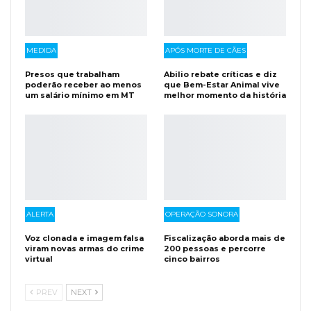
MEDIDA
APÓS MORTE DE CÃES
Presos que trabalham
Abilio rebate críticas e diz
poderão receber ao menos
que Bem-Estar Animal vive
um salário mínimo em MT
melhor momento da história
ALERTA
OPERAÇÃO SONORA
Voz clonada e imagem falsa
Fiscalização aborda mais de
viram novas armas do crime
200 pessoas e percorre
virtual
cinco bairros
PREV
NEXT