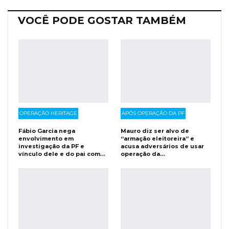
VOCÊ PODE GOSTAR TAMBÉM
OPERAÇÃO HERITAGE
APÓS OPERAÇÃO DA PF
Fábio Garcia nega
Mauro diz ser alvo de
envolvimento em
“armação eleitoreira” e
investigação da PF e
acusa adversários de usar
vínculo dele e do pai com…
operação da…