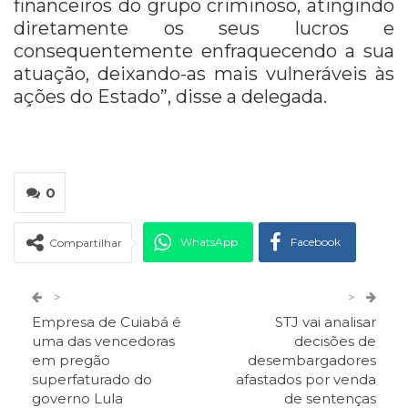
financeiros do grupo criminoso, atingindo
diretamente os seus lucros e
consequentemente enfraquecendo a sua
atuação, deixando-as mais vulneráveis às
ações do Estado”, disse a delegada.
0
WhatsApp
Facebook
Compartilhar
Twitter
Google+
>
>
Empresa de Cuiabá é
STJ vai analisar
ReddIt
Pinterest
Telegram
uma das vencedoras
decisões de
em pregão
desembargadores
superfaturado do
afastados por venda
Facebook Messenger
Viber
O email
governo Lula
de sentenças