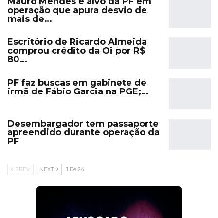
Mauro Mendes é alvo da PF em
operação que apura desvio de
mais de…
Escritório de Ricardo Almeida
comprou crédito da Oi por R$
80…
PF faz buscas em gabinete de
irmã de Fábio Garcia na PGE;…
Desembargador tem passaporte
apreendido durante operação da
PF
PREV
NEXT
1 De 24