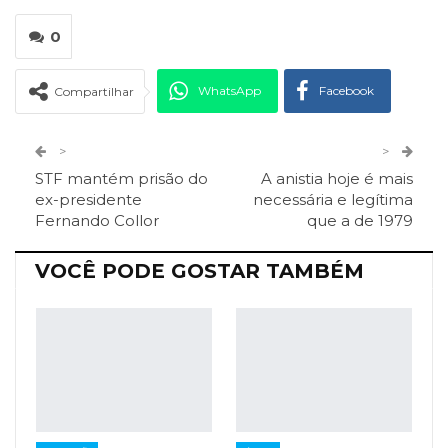
0
WhatsApp
Facebook
Compartilhar
Twitter
Google+
>
>
STF mantém prisão do
A anistia hoje é mais
ReddIt
Pinterest
Telegram
ex-presidente
necessária e legítima
Fernando Collor
que a de 1979
Facebook Messenger
Viber
O email
VOCÊ PODE GOSTAR TAMBÉM