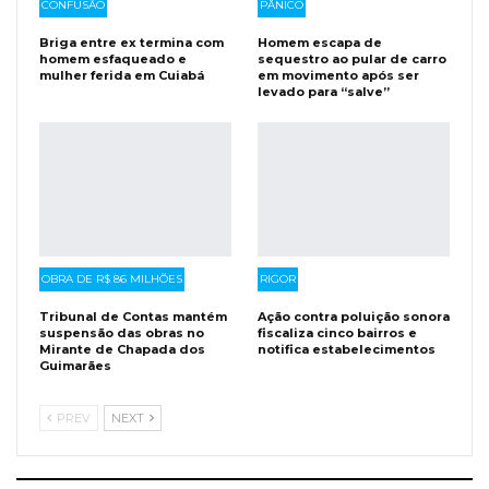
CONFUSÃO
PÂNICO
Briga entre ex termina com
Homem escapa de
homem esfaqueado e
sequestro ao pular de carro
mulher ferida em Cuiabá
em movimento após ser
levado para “salve”
OBRA DE R$ 86 MILHÕES
RIGOR
Tribunal de Contas mantém
Ação contra poluição sonora
suspensão das obras no
fiscaliza cinco bairros e
Mirante de Chapada dos
notifica estabelecimentos
Guimarães
PREV
NEXT