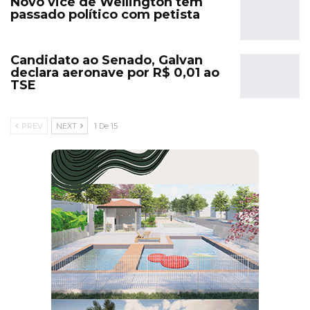
Novo vice de Wellington tem
passado político com petista
Candidato ao Senado, Galvan
declara aeronave por R$ 0,01 ao
TSE
PREV
NEXT
1 De 15