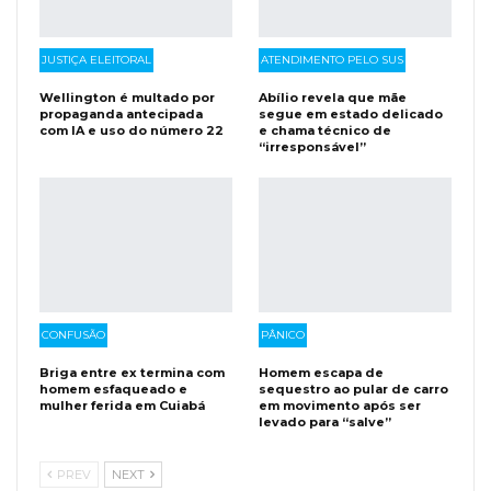
JUSTIÇA ELEITORAL
ATENDIMENTO PELO SUS
Wellington é multado por
Abílio revela que mãe
propaganda antecipada
segue em estado delicado
com IA e uso do número 22
e chama técnico de
“irresponsável”
CONFUSÃO
PÂNICO
Briga entre ex termina com
Homem escapa de
homem esfaqueado e
sequestro ao pular de carro
mulher ferida em Cuiabá
em movimento após ser
levado para “salve”
PREV
NEXT