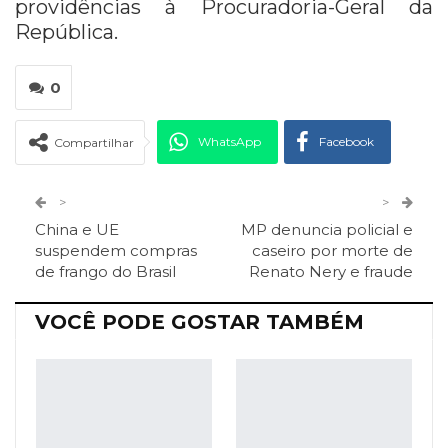
providências à Procuradoria-Geral da
República.
0
WhatsApp
Facebook
Compartilhar
Twitter
Google+
>
>
China e UE
MP denuncia policial e
ReddIt
Pinterest
Telegram
suspendem compras
caseiro por morte de
de frango do Brasil
Renato Nery e fraude
Facebook Messenger
Viber
O email
VOCÊ PODE GOSTAR TAMBÉM