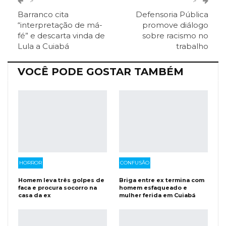
>
>
Barranco cita
Defensoria Pública
ReddIt
Pinterest
Telegram
“interpretação de má-
promove diálogo
fé” e descarta vinda de
sobre racismo no
Lula a Cuiabá
trabalho
Facebook Messenger
Viber
O email
VOCÊ PODE GOSTAR TAMBÉM
HORROR
CONFUSÃO
Homem leva três golpes de
Briga entre ex termina com
faca e procura socorro na
homem esfaqueado e
casa da ex
mulher ferida em Cuiabá