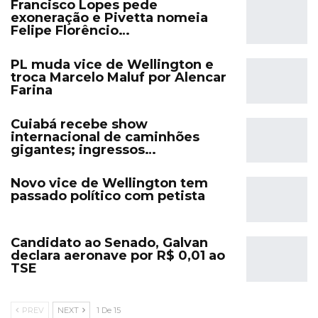
Francisco Lopes pede
exoneração e Pivetta nomeia
Felipe Florêncio…
PL muda vice de Wellington e
troca Marcelo Maluf por Alencar
Farina
Cuiabá recebe show
internacional de caminhões
gigantes; ingressos…
Novo vice de Wellington tem
passado político com petista
Candidato ao Senado, Galvan
declara aeronave por R$ 0,01 ao
TSE
PREV
NEXT
1 De 15