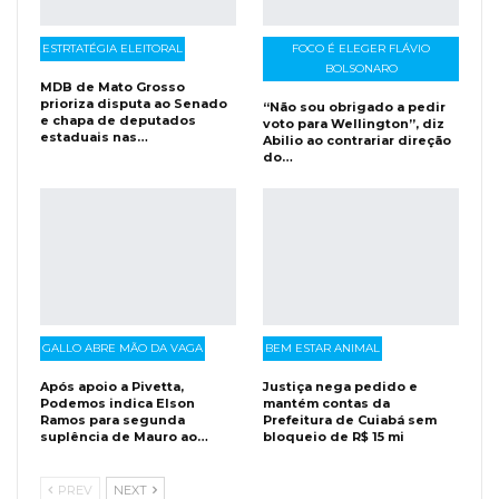
ESTRTATÉGIA ELEITORAL
FOCO É ELEGER FLÁVIO
BOLSONARO
MDB de Mato Grosso
prioriza disputa ao Senado
“Não sou obrigado a pedir
e chapa de deputados
voto para Wellington”, diz
estaduais nas…
Abilio ao contrariar direção
do…
GALLO ABRE MÃO DA VAGA
BEM ESTAR ANIMAL
Após apoio a Pivetta,
Justiça nega pedido e
Podemos indica Elson
mantém contas da
Ramos para segunda
Prefeitura de Cuiabá sem
suplência de Mauro ao…
bloqueio de R$ 15 mi
PREV
NEXT