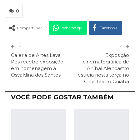
0
WhatsApp
Facebook
Compartilhar
Twitter
Google+
>
>
Galeria de Artes Lava
Exposição
ReddIt
Pinterest
Telegram
Pés recebe exposição
cinematográfica de
em homenagem à
Aníbal Alencastro
Osvaldina dos Santos
estreia nesta terça no
Facebook Messenger
Viber
O email
Cine Teatro Cuiabá
VOCÊ PODE GOSTAR TAMBÉM