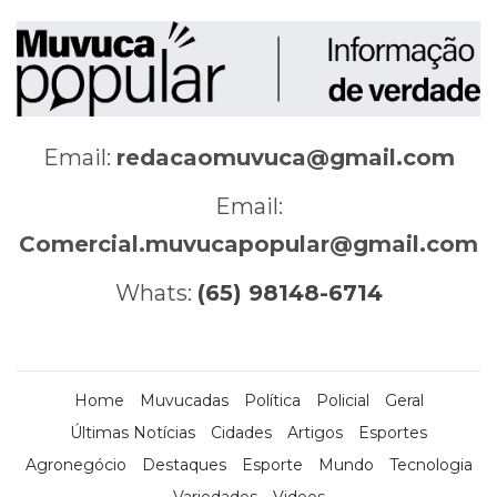
Email:
redacaomuvuca@gmail.com
Email:
Comercial.muvucapopular@gmail.com
Whats:
(65) 98148-6714
Home
Muvucadas
Política
Policial
Geral
Últimas Notícias
Cidades
Artigos
Esportes
Agronegócio
Destaques
Esporte
Mundo
Tecnologia
Variedades
Videos