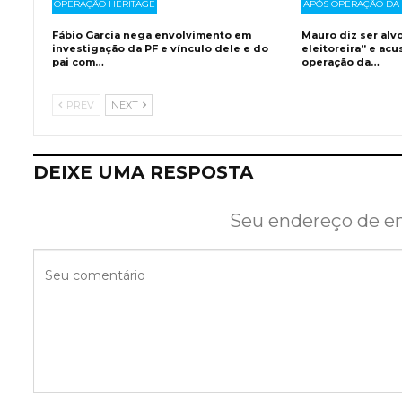
OPERAÇÃO HERITAGE
APÓS OPERAÇÃO DA 
Fábio Garcia nega envolvimento em
Mauro diz ser alv
investigação da PF e vínculo dele e do
eleitoreira” e acu
pai com…
operação da…
PREV
NEXT
DEIXE UMA RESPOSTA
Seu endereço de em