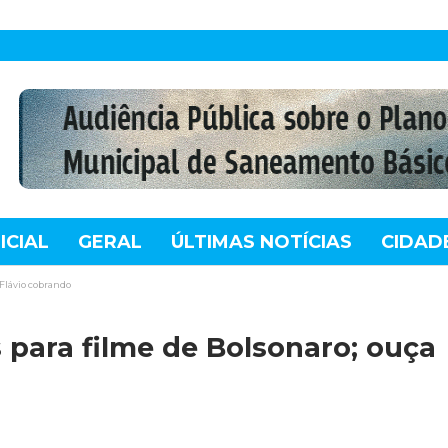
ICIAL
GERAL
ÚLTIMAS NOTÍCIAS
CIDAD
TE
MUNDO
TECNOLOGIA
VARIEDADES
 Flávio cobrando
 para filme de Bolsonaro; ouça