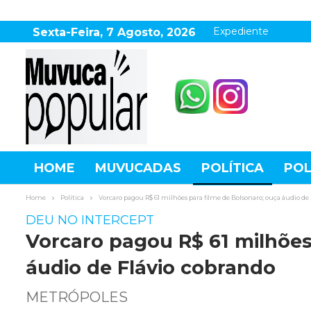
Expediente
Sexta-Feira, 7 Agosto, 2026
HOME
MUVUCADAS
POLÍTICA
POL
AGRONEGÓCIO
DESTAQUES
ESPOR
Home
Política
Vorcaro pagou R$ 61 milhões para filme de Bolsonaro; ouça áudio de
DEU NO INTERCEPT
Vorcaro pagou R$ 61 milhões
áudio de Flávio cobrando
METRÓPOLES