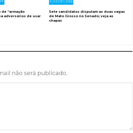
PF
ELEIÇÕES 2026
o de “armação
Sete candidatos disputam as duas vagas
sa adversários de usar
de Mato Grosso no Senado; veja as
chapas
ail não será publicado.