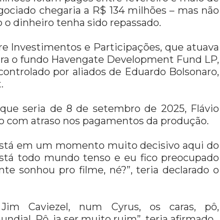
egociado chegaria a R$ 134 milhões – mas não
o o dinheiro tenha sido repassado.
tre Investimentos e Participações, que atuava
ara o fundo Havengate Development Fund LP,
controlado por aliados de Eduardo Bolsonaro,
.
que seria de 8 de setembro de 2025, Flávio
ção com atraso nos pagamentos da produção.
, está em um momento muito decisivo aqui do
 está todo mundo tenso e eu fico preocupado
te sonhou pro filme, né?”, teria declarado o
im Caviezel, num Cyrus, os caras, pô,
ial. Pô, ia ser muito ruim”, teria afirmado.