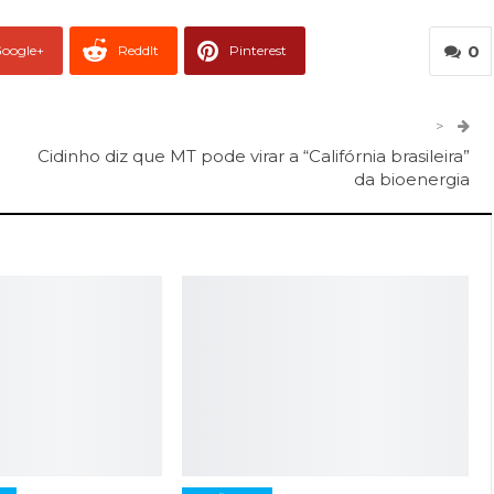
0
oogle+
ReddIt
Pinterest
er
O email
>
Cidinho diz que MT pode virar a “Califórnia brasileira”
da bioenergia