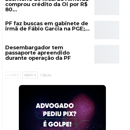
comprou crédito da Oi por R$
80…
PF faz buscas em gabinete de
irmã de Fábio Garcia na PGE;…
Desembargador tem
passaporte apreendido
durante operação da PF
PREV
NEXT
1 De 24