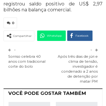
registrou saldo positivo de US$ 2,97
bilhões na balança comercial.
0
WhatsApp
Facebook
Compartilhar
Twitter
Google+
>
>
Sorriso celebra 40
Após três dias de júri e
ReddIt
Pinterest
Telegram
anos com tradicional
clima de tensão,
corte do bolo
investigador é
condenado a 2 anos
Facebook Messenger
Viber
O email
de detenção por
matar PM
VOCÊ PODE GOSTAR TAMBÉM