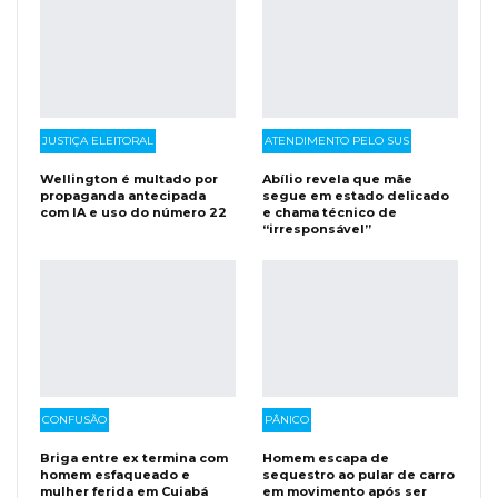
JUSTIÇA ELEITORAL
ATENDIMENTO PELO SUS
Wellington é multado por
Abílio revela que mãe
propaganda antecipada
segue em estado delicado
com IA e uso do número 22
e chama técnico de
“irresponsável”
CONFUSÃO
PÂNICO
Briga entre ex termina com
Homem escapa de
homem esfaqueado e
sequestro ao pular de carro
mulher ferida em Cuiabá
em movimento após ser