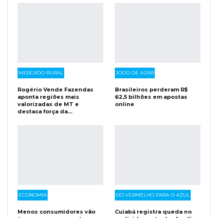
MERCADO RURAL
JOGO DE AZAR
Rogério Vende Fazendas
Brasileiros perderam R$
aponta regiões mais
62,5 bilhões em apostas
valorizadas de MT e
online
destaca força da…
ECONOMIA
DO VERMELHO PARA O AZUL
Menos consumidores vão
Cuiabá registra queda no