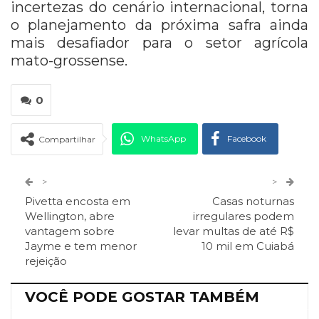
incertezas do cenário internacional, torna
o planejamento da próxima safra ainda
mais desafiador para o setor agrícola
mato-grossense.
0
WhatsApp
Facebook
Compartilhar
Twitter
Google+
>
>
Pivetta encosta em
Casas noturnas
ReddIt
Pinterest
Telegram
Wellington, abre
irregulares podem
vantagem sobre
levar multas de até R$
Jayme e tem menor
10 mil em Cuiabá
Facebook Messenger
Viber
O email
rejeição
VOCÊ PODE GOSTAR TAMBÉM