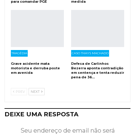
para comandar PGE
medida
TRAGÉDIA
CASO THAYS MACHADO
Grave acidente mata
Defesa de Carlinhos
motorista e derruba poste
Bezerra aponta contradição
em avenida
em sentença e tenta reduzir
pena de 36…
PREV
NEXT
DEIXE UMA RESPOSTA
Seu endereço de email não será