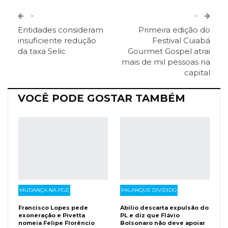
Twitter
Google+
>
>
Entidades consideram
Primeira edição do
ReddIt
Pinterest
Telegram
insuficiente redução
Festival Cuiabá
da taxa Selic
Gourmet Gospel atrai
mais de mil pessoas na
Facebook Messenger
Viber
O email
capital
VOCÊ PODE GOSTAR TAMBÉM
MUDANÇA NA PGE
PALANQUE DIVIDIDO
Francisco Lopes pede
Abilio descarta expulsão do
exoneração e Pivetta
PL e diz que Flávio
nomeia Felipe Florêncio
Bolsonaro não deve apoiar