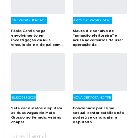
OPERAÇÃO HERITAGE
APÓS OPERAÇÃO DA PF
Fábio Garcia nega
Mauro diz ser alvo de
envolvimento em
“armação eleitoreira” e
investigação da PF e
acusa adversários de usar
vínculo dele e do pai com…
operação da…
ELEIÇÕES 2026
NOVA DERROTA NO TRE
Sete candidatos disputam
Condenado por crime
as duas vagas de Mato
sexual, cantor católico não
Grosso no Senado; veja as
poderá se candidatar a
chapas
deputado
PREV
NEXT