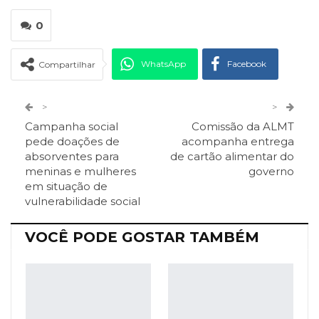
0
WhatsApp
Facebook
Compartilhar
Twitter
Google+
>
>
Campanha social
Comissão da ALMT
ReddIt
Pinterest
Telegram
pede doações de
acompanha entrega
absorventes para
de cartão alimentar do
meninas e mulheres
governo
Facebook Messenger
Viber
O email
em situação de
vulnerabilidade social
VOCÊ PODE GOSTAR TAMBÉM