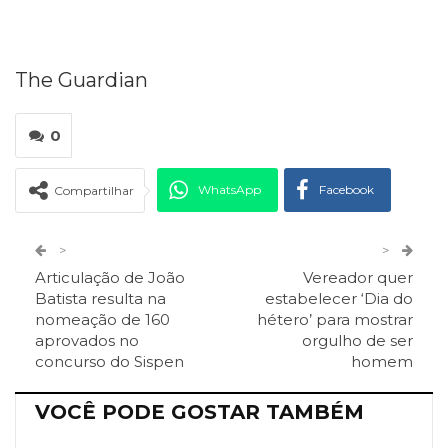
The Guardian
0
WhatsApp
Facebook
Compartilhar
Twitter
Google+
>
>
Articulação de João
Vereador quer
ReddIt
Pinterest
Telegram
Batista resulta na
estabelecer ‘Dia do
nomeação de 160
hétero’ para mostrar
aprovados no
orgulho de ser
Facebook Messenger
Viber
O email
concurso do Sispen
homem
VOCÊ PODE GOSTAR TAMBÉM