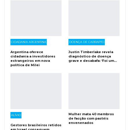
CIDADANIA ARGENTINA
DOENÇA DE CARRAPTO
Argentina oferece
Justin Timberlake revela
cidadania a investidores
diagnóstico de doença
estrangeiros em nova
grave e desabafa: ‘Foi um…
política de Milei
Mulher mata 40 membros
ALÍVIO
de facção com pastéis
envenenados
Gestores brasileiros retidos
em Israel conseguem