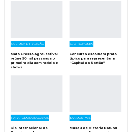
CULTURA E TRADIÇÃO
GASTRONOMIA
Mato Grosso AgroFestival
Concurso escolherá prato
reúne 50 mil pessoas no
típico para representar a
primeiro dia com rodeio e
“Capital do Nortão”
shows
PARA TODOS OS GOSTOS
DIA DOS PAIS
Dia Internacional da
Museu de História Natural