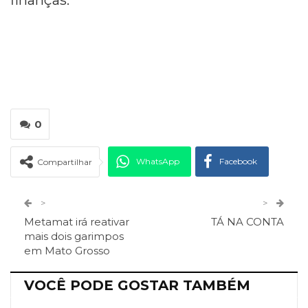
finanças.
0
WhatsApp
Facebook
Compartilhar
Twitter
Google+
>
>
Metamat irá reativar
TÁ NA CONTA
ReddIt
Pinterest
Telegram
mais dois garimpos
em Mato Grosso
Facebook Messenger
Viber
O email
VOCÊ PODE GOSTAR TAMBÉM