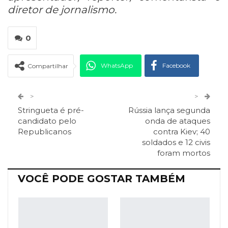
diretor de jornalismo.
0
WhatsApp
Facebook
Compartilhar
Twitter
Google+
>
>
Stringueta é pré-
Rússia lança segunda
ReddIt
Pinterest
Telegram
candidato pelo
onda de ataques
Republicanos
contra Kiev; 40
soldados e 12 civis
Facebook Messenger
Viber
O email
foram mortos
VOCÊ PODE GOSTAR TAMBÉM