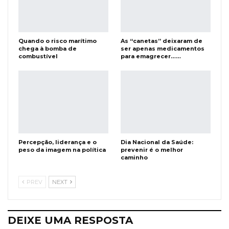
Quando o risco marítimo
As “canetas” deixaram de
chega à bomba de
ser apenas medicamentos
combustível
para emagrecer……
Percepção, liderança e o
Dia Nacional da Saúde:
peso da imagem na política
prevenir é o melhor
caminho
PREV
NEXT
DEIXE UMA RESPOSTA