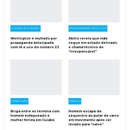
JUSTIÇA ELEITORAL
ATENDIMENTO PELO SUS
Wellington é multado por
Abílio revela que mãe
propaganda antecipada
segue em estado delicado
com IA e uso do número 22
e chama técnico de
“irresponsável”
CONFUSÃO
PÂNICO
Briga entre ex termina com
Homem escapa de
homem esfaqueado e
sequestro ao pular de carro
mulher ferida em Cuiabá
em movimento após ser
levado para “salve”