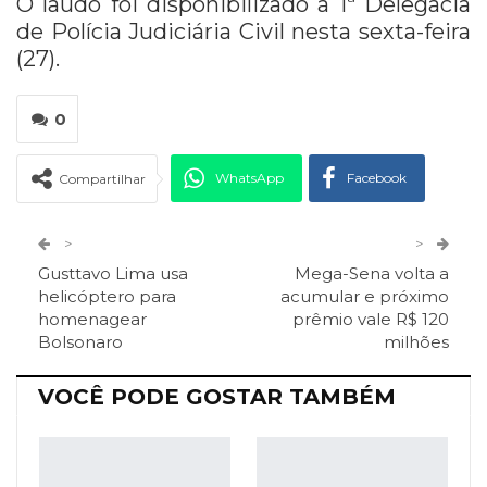
O laudo foi disponibilizado à 1ª Delegacia
de Polícia Judiciária Civil nesta sexta-feira
(27).
0
WhatsApp
Facebook
Compartilhar
Twitter
Google+
>
>
Gusttavo Lima usa
Mega-Sena volta a
ReddIt
Pinterest
Telegram
helicóptero para
acumular e próximo
homenagear
prêmio vale R$ 120
Bolsonaro
milhões
Facebook Messenger
Viber
O email
VOCÊ PODE GOSTAR TAMBÉM