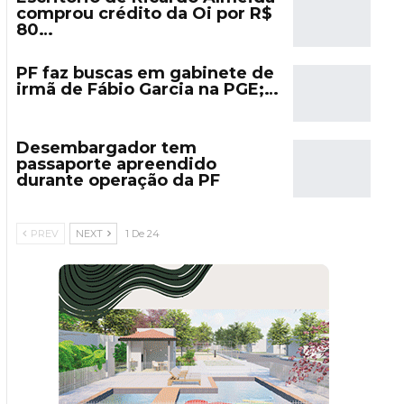
comprou crédito da Oi por R$
80…
PF faz buscas em gabinete de
irmã de Fábio Garcia na PGE;…
Desembargador tem
passaporte apreendido
durante operação da PF
PREV
NEXT
1 De 24