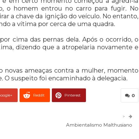
do e em certo momento começou a agredi-la
so, o homem entrou no carro para fugir. No
irar a chave da ignição do veículo. No entanto,
ndo a vítima por cerca de uma quadra.
 por cima das pernas dela. Após o ocorrido, o
ima, dizendo que a atropelaria novamente e
ndo novas ameaças contra a mulher, momento
. O suspeito foi encaminhado à delegacia.
0
oogle+
ReddIt
Pinterest
er
O email
>
Ambientalismo Malthusiano