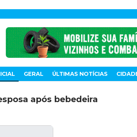
ICIAL
GERAL
ÚLTIMAS NOTÍCIAS
CIDAD
TE
MUNDO
TECNOLOGIA
VARIEDADES
esposa após bebedeira