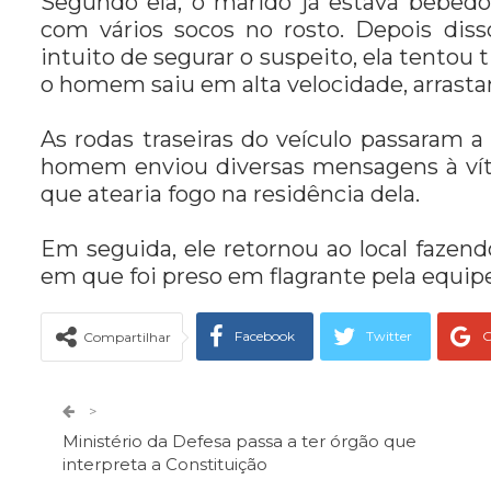
Segundo ela, o marido já estava bêbe
com vários socos no rosto. Depois dis
intuito de segurar o suspeito, ela tentou t
o homem saiu em alta velocidade, arrasta
As rodas traseiras do veículo passaram a
homem enviou diversas mensagens à vít
que atearia fogo na residência dela.
Em seguida, ele retornou ao local faze
em que foi preso em flagrante pela equipe
Facebook
Twitter
G
Compartilhar
Telegram
Facebook Messeng
>
Ministério da Defesa passa a ter órgão que
interpreta a Constituição