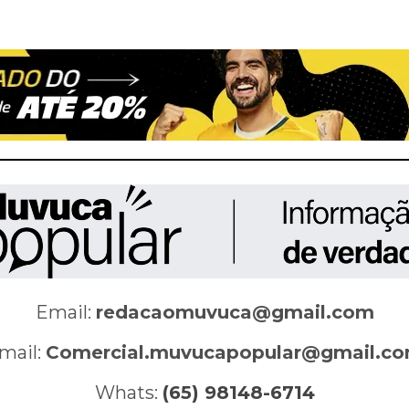
Email:
redacaomuvuca@gmail.com
mail:
Comercial.muvucapopular@gmail.c
Whats:
(65) 98148-6714