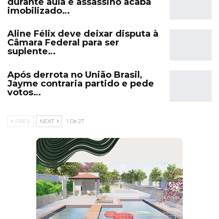
durante aula e assassino acaba
imobilizado…
Aline Félix deve deixar disputa à
Câmara Federal para ser
suplente…
Após derrota no União Brasil,
Jayme contraria partido e pede
votos…
PREV
NEXT
1 De 27