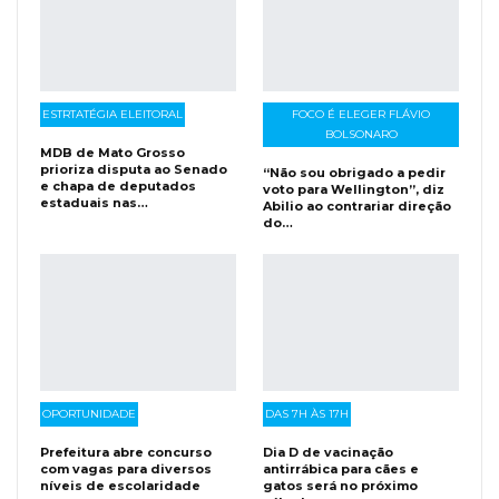
ESTRTATÉGIA ELEITORAL
FOCO É ELEGER FLÁVIO
BOLSONARO
MDB de Mato Grosso
prioriza disputa ao Senado
“Não sou obrigado a pedir
e chapa de deputados
voto para Wellington”, diz
estaduais nas…
Abilio ao contrariar direção
do…
OPORTUNIDADE
DAS 7H ÀS 17H
Prefeitura abre concurso
Dia D de vacinação
com vagas para diversos
antirrábica para cães e
níveis de escolaridade
gatos será no próximo