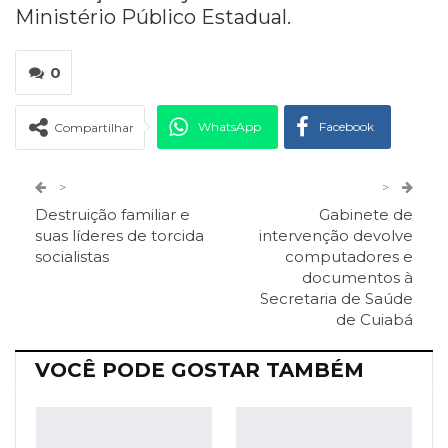
Ministério Público Estadual.
0
WhatsApp
Facebook
Compartilhar
Twitter
Google+
>
>
Destruição familiar e
Gabinete de
ReddIt
Pinterest
Telegram
suas líderes de torcida
intervenção devolve
socialistas
computadores e
documentos à
Facebook Messenger
Viber
O email
Secretaria de Saúde
de Cuiabá
VOCÊ PODE GOSTAR TAMBÉM