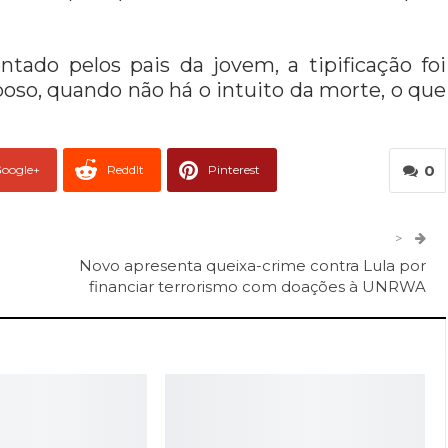
tado pelos pais da jovem, a tipificação foi
poso, quando não há o intuito da morte, o que
0
oogle+
ReddIt
Pinterest
er
O email
>
Novo apresenta queixa-crime contra Lula por
financiar terrorismo com doações à UNRWA