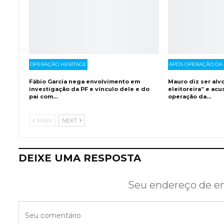
OPERAÇÃO HERITAGE
APÓS OPERAÇÃO DA 
Fábio Garcia nega envolvimento em
Mauro diz ser alv
investigação da PF e vínculo dele e do
eleitoreira” e acu
pai com…
operação da…
PREV
NEXT
DEIXE UMA RESPOSTA
Seu endereço de em