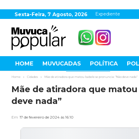
Expediente
Sexta-Feira, 7 Agosto, 2026
HOME
MUVUCADAS
POLÍTICA
POL
AGRONEGÓCIO
DESTAQUES
ESPOR
Home
Cidades
Mãe de atiradora que matou Isabele se pronuncia: “Não deve nada”
Mãe de atiradora que matou 
deve nada”
Em
17 de fevereiro de 2024 ás 16:10