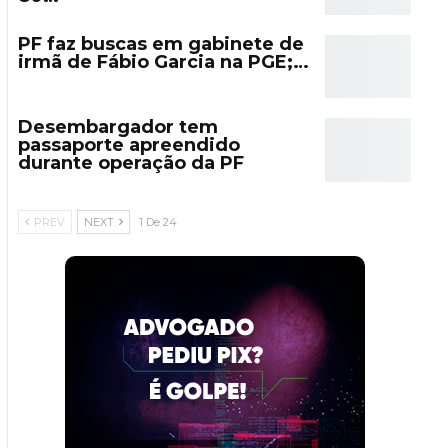
PF faz buscas em gabinete de
irmã de Fábio Garcia na PGE;…
Desembargador tem
passaporte apreendido
durante operação da PF
PREV
NEXT
1 De 24