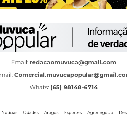
Email:
redacaomuvuca@gmail.com
mail:
Comercial.muvucapopular@gmail.c
Whats:
(65) 98148-6714
 Notícias
Cidades
Artigos
Esportes
Agronegócio
Des