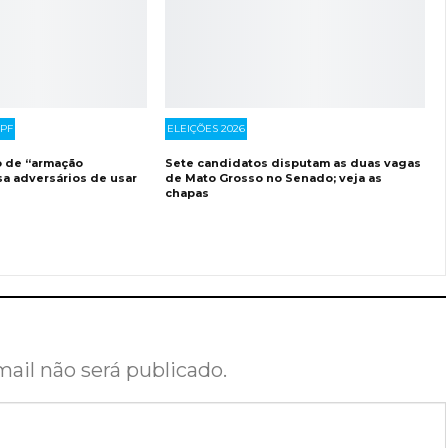
PF
ELEIÇÕES 2026
o de “armação
Sete candidatos disputam as duas vagas
sa adversários de usar
de Mato Grosso no Senado; veja as
chapas
ail não será publicado.