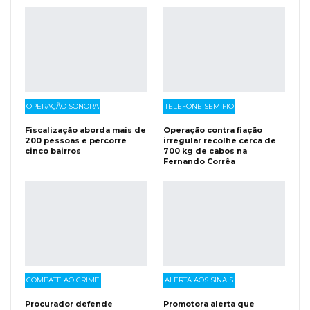
OPERAÇÃO SONORA
TELEFONE SEM FIO
Fiscalização aborda mais de
Operação contra fiação
200 pessoas e percorre
irregular recolhe cerca de
cinco bairros
700 kg de cabos na
Fernando Corrêa
COMBATE AO CRIME
ALERTA AOS SINAIS
Procurador defende
Promotora alerta que