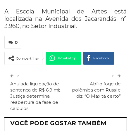
A Escola Municipal de Artes está
localizada na Avenida dos Jacarandás, nº
3.960, no Setor Industrial.
0
WhatsApp
Facebook
Compartilhar
Twitter
Google+
>
>
Anulada liquidação de
Abílio foge de
ReddIt
Pinterest
Telegram
sentença de R$ 6,9 mi;
polêmica com Russi e
Justiça determina
diz: “O Max tá certo”
reabertura da fase de
Facebook Messenger
Viber
O email
cálculos
VOCÊ PODE GOSTAR TAMBÉM