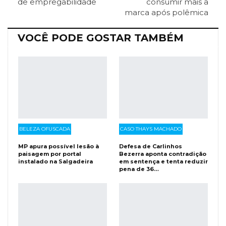
de empregabilidade
consumir mais a
marca após polêmica
Facebook Messenger
Viber
O email
VOCÊ PODE GOSTAR TAMBÉM
BELEZA OFUSCADA
CASO THAYS MACHADO
MP apura possível lesão à
Defesa de Carlinhos
paisagem por portal
Bezerra aponta contradição
instalado na Salgadeira
em sentença e tenta reduzir
pena de 36…