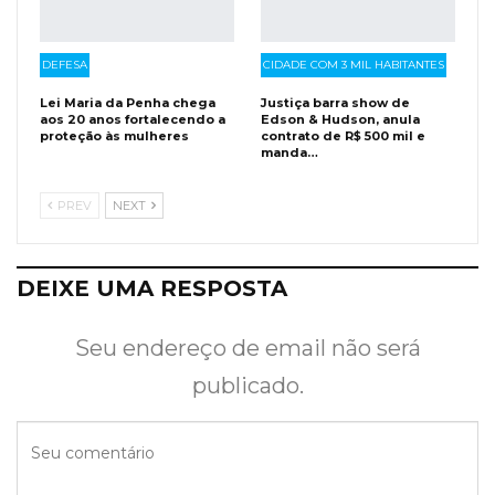
DEFESA
CIDADE COM 3 MIL HABITANTES
Lei Maria da Penha chega
Justiça barra show de
aos 20 anos fortalecendo a
Edson & Hudson, anula
proteção às mulheres
contrato de R$ 500 mil e
manda…
PREV
NEXT
DEIXE UMA RESPOSTA
Seu endereço de email não será
publicado.