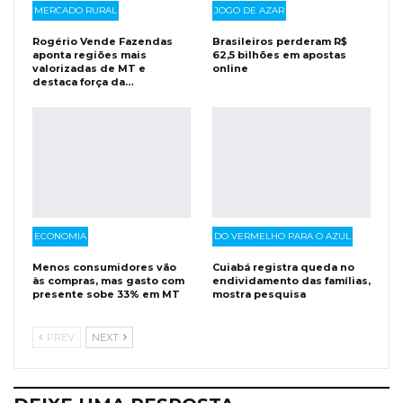
MERCADO RURAL
JOGO DE AZAR
Rogério Vende Fazendas
Brasileiros perderam R$
aponta regiões mais
62,5 bilhões em apostas
valorizadas de MT e
online
destaca força da…
ECONOMIA
DO VERMELHO PARA O AZUL
Menos consumidores vão
Cuiabá registra queda no
às compras, mas gasto com
endividamento das famílias,
presente sobe 33% em MT
mostra pesquisa
PREV
NEXT