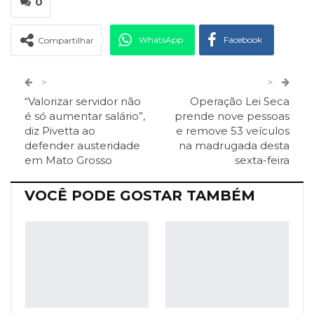
0
WhatsApp
Facebook
Compartilhar
Twitter
Google+
>
>
“Valorizar servidor não
Operação Lei Seca
ReddIt
Pinterest
Telegram
é só aumentar salário”,
prende nove pessoas
diz Pivetta ao
e remove 53 veículos
defender austeridade
na madrugada desta
Facebook Messenger
Viber
O email
em Mato Grosso
sexta-feira
VOCÊ PODE GOSTAR TAMBÉM